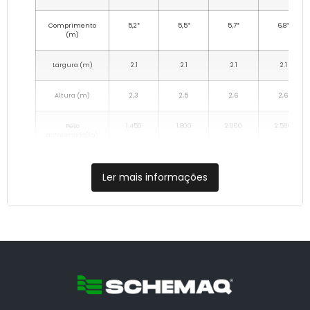
Comprimento
5,2*
5,5*
5,7*
6,8*
(m)
Largura (m)
2.1
2.1
2.1
2.1
Altura (m)
2,3
2,5
2,6
2,6
Peso
1.450
1.800
2.000
2.500
aptoximado(kg)
Potência
40
40
40
40
Requerida na
Ler mais informações
TDP (cv)
Trator mínimo
65
75
85
95
indicado (cv)
Rodado
Simples,
Simples,
Tandem
Tandem
disponíveis
duplo ou
duplo ou
Tandem
Tandem
Quantidade de
2-4
2-4
4
4